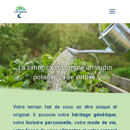
La santé, c’est comme un jardin
potager, ça se cultive.
Votre terrain fait de vous un être unique et
original. Il associe votre
héritage génétique
,
votre
histoire personnelle
, votre
mode de vie
,