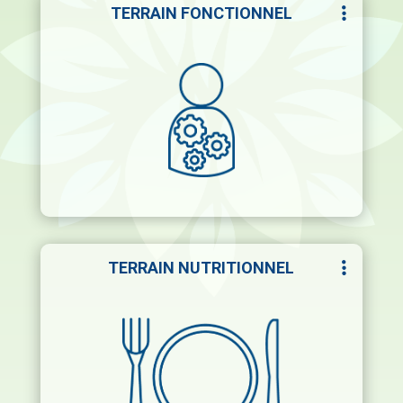
TERRAIN FONCTIONNEL
C’est la physiologie de votre corps, la
façon dont les différentes fonctions
opèrent et interagissent entre elles, et qui
peuvent s’enrayer au cours de la vie, suite à
un enchaînement de causes trouvant
parfois leur origine dans d’autres facettes
de votre terrain.
TERRAIN NUTRITIONNEL
C’est la composition de votre assiette, les
macro et micronutriments que vous
absorbez chaque jour et qui viennent
constituer vos cellules et tissus. Des
carences ou des excès peuvent entraver